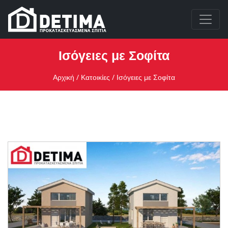
Ισόγειες με Σοφίτα
Αρχική
/
Κατοικίες
/ Ισόγειες με Σοφίτα