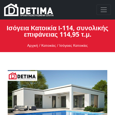
Ισόγεια Κατοικία Ι-114, συνολικής
επιφάνειας 114,95 τ.μ.
Αρχική
/
Κατοικίες
/
Ισόγειες Κατοικίες