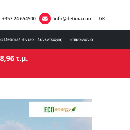
+357 24 654500
info@detima.com
GR
α Detima/ Βίντεο - Συνεντεύξεις
Επικοινωνία
8,96 τ.μ.