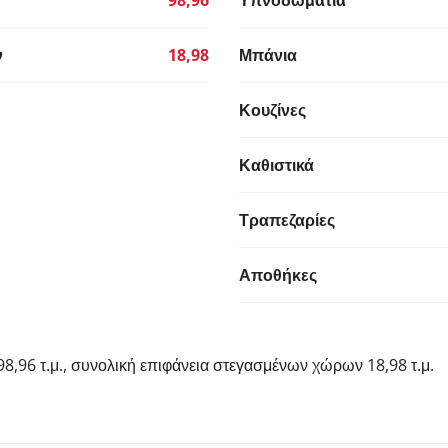
98,96
Υπνοδωμάτια
ν
18,98
Μπάνια
Κουζίνες
Καθιστικά
Τραπεζαρίες
Αποθήκες
 98,96 τ.μ., συνολική επιφάνεια στεγασμένων χώρων 18,98 τ.μ.