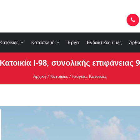
Κατοικίες
Κατασκευή
Έργα
Ενδεικτικές τιμές
Άρθρ
Κατοικία I-98, συνολικής επιφάνειας 9
Αρχική
/
Κατοικίες
/
Ισόγειες Κατοικίες