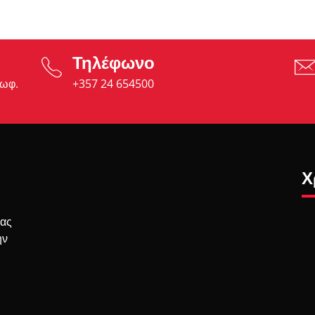
Τηλέφωνο
εωφ.
+357 24 654500
Χ
σας
ην