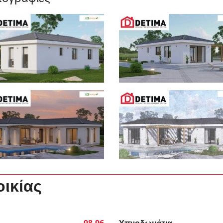
οικίας