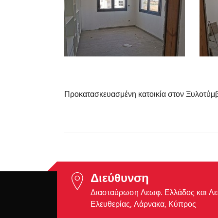
Προκατασκευασμένη κατοικία στον Ξυλοτύμ
Διεύθυνση
Διασταύρωση Λεωφ. Ελλάδος και Λ
Ελευθερίας, Λάρνακα, Κύπρος