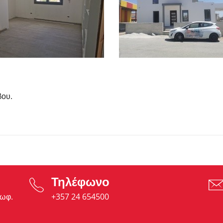
βου.
Τηλέφωνο
εωφ.
+357 24 654500