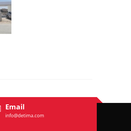
Email
info@detima.com