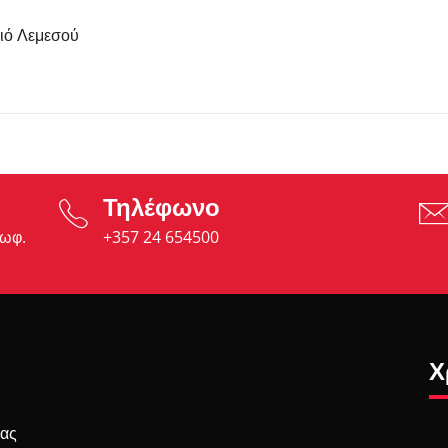
ιό Λεμεσού
Τηλέφωνο
εωφ.
+357 24 654500
Χ
σας