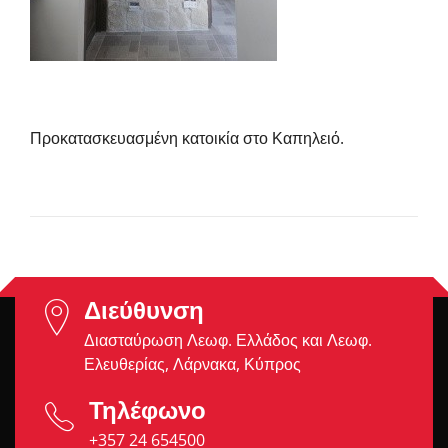
Προκατασκευασμένη κατοικία στο Καπηλειό.
Διεύθυνση
Διασταύρωση Λεωφ. Ελλάδος και Λεωφ.
Ελευθερίας, Λάρνακα, Κύπρος
Τηλέφωνο
+357 24 654500