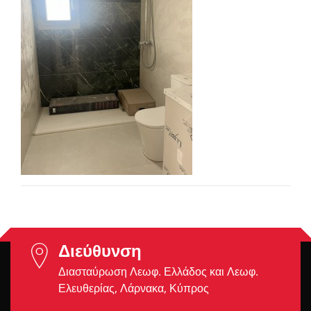
Διεύθυνση
Διασταύρωση Λεωφ. Ελλάδος και Λεωφ.
Ελευθερίας, Λάρνακα, Κύπρος